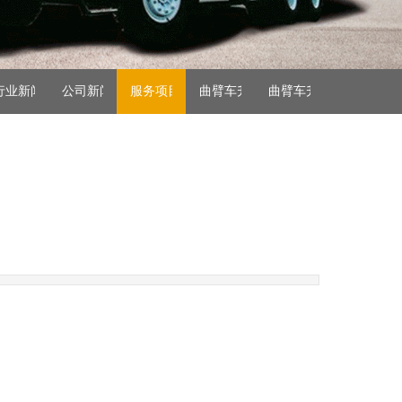
行业新闻
公司新闻
服务项目
曲臂车升降机出租
曲臂车升降机出租